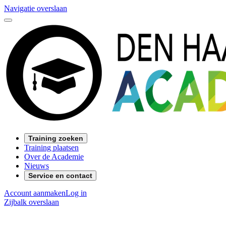
Navigatie overslaan
Training zoeken
Training plaatsen
Over de Academie
Nieuws
Service en contact
Account aanmaken
Log in
Zijbalk overslaan