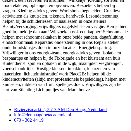
dekken, eten serveren en afruimen. Winkeltje: Kleding sorteren en
mooi etaleren, ophangen en opvouwen. Bezoekers helpen bij
vragen. Kleding advies geven. Workshops begeleiden: Creatieve
activiteiten als knutselen, tekenen, handwerk Lesondersteuning:
helpen bij de schilderlessen of naailessen in onze ateliers
Beauty/verzorging: vrijwilligers nagelstyliste en visagie. Ben je hier
goed in, meld je dan aan! Wij zoeken ook een kapper! Schoonmaak:
helpen met schoonmaaktaken in onze beide panden, dagafsluiting,
eindschoonmaak Reparatie: ondersteuning in ons Repair-atelier,
onderhoudsklusjes doen in onze locaties. Energiebesparing:
Vrijwilliger in ons energie-team, energieadvies geven, isolatie en
bespaartips en helpen bij de Fixbrigade en het klusteam aan huis.
Buitendienst: spullen ophalen in de wijk, maaltijden wegbrengen,
voedselbankritjes. Rustige klussen: inpakken, klaarzetten van
materialen, licht administratief werk Place2B: helpen bij de
kinderactiviteiten (altijd met professionele begeleiding), helpen met
knutselen, uitdelen van fruit, spelletjes doen. Vrijwilligers zijn het
hart van Stichting Lichtpuntjes van Mariahoeve.
Contact
Riviervismarkt 2, 2513 AM Den Haag, Nederland
info@denhaagdoetacademie.nl
070 - 302 44 19
Den Haag Doet Academie