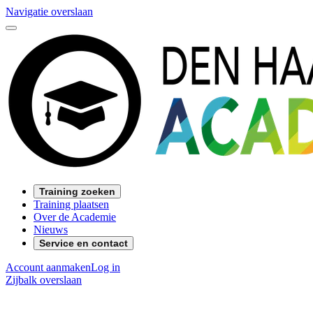
Navigatie overslaan
Training zoeken
Training plaatsen
Over de Academie
Nieuws
Service en contact
Account aanmaken
Log in
Zijbalk overslaan