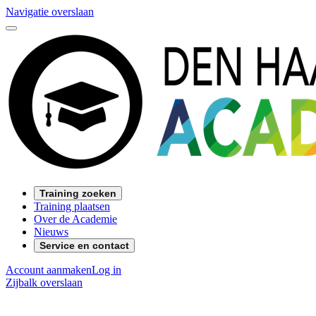
Navigatie overslaan
Training zoeken
Training plaatsen
Over de Academie
Nieuws
Service en contact
Account aanmaken
Log in
Zijbalk overslaan