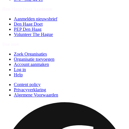
Den Haag Doet Academie
Aanmelden nieuwsbrief
Den Haag Doet
PEP Den Haag
Volunteer The Hague
Doe mee
Zoek Organisaties
Organisatie toevoegen
Account aanmaken
Log in
Help
Content policy
Privacyverklaring
Algemene Voorwaarden