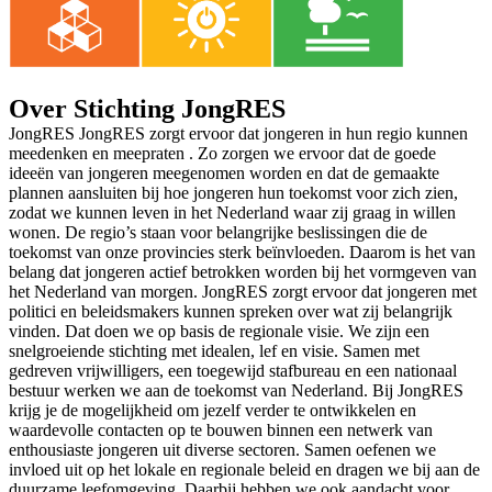
Over Stichting JongRES
JongRES JongRES zorgt ervoor dat jongeren in hun regio kunnen
meedenken en meepraten . Zo zorgen we ervoor dat de goede
ideeën van jongeren meegenomen worden en dat de gemaakte
plannen aansluiten bij hoe jongeren hun toekomst voor zich zien,
zodat we kunnen leven in het Nederland waar zij graag in willen
wonen. De regio’s staan voor belangrijke beslissingen die de
toekomst van onze provincies sterk beïnvloeden. Daarom is het van
belang dat jongeren actief betrokken worden bij het vormgeven van
het Nederland van morgen. JongRES zorgt ervoor dat jongeren met
politici en beleidsmakers kunnen spreken over wat zij belangrijk
vinden. Dat doen we op basis de regionale visie. We zijn een
snelgroeiende stichting met idealen, lef en visie. Samen met
gedreven vrijwilligers, een toegewijd stafbureau en een nationaal
bestuur werken we aan de toekomst van Nederland. Bij JongRES
krijg je de mogelijkheid om jezelf verder te ontwikkelen en
waardevolle contacten op te bouwen binnen een netwerk van
enthousiaste jongeren uit diverse sectoren. Samen oefenen we
invloed uit op het lokale en regionale beleid en dragen we bij aan de
duurzame leefomgeving. Daarbij hebben we ook aandacht voor