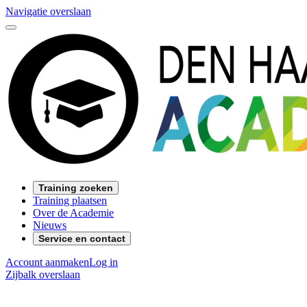
Navigatie overslaan
Training zoeken
Training plaatsen
Over de Academie
Nieuws
Service en contact
Account aanmaken
Log in
Zijbalk overslaan