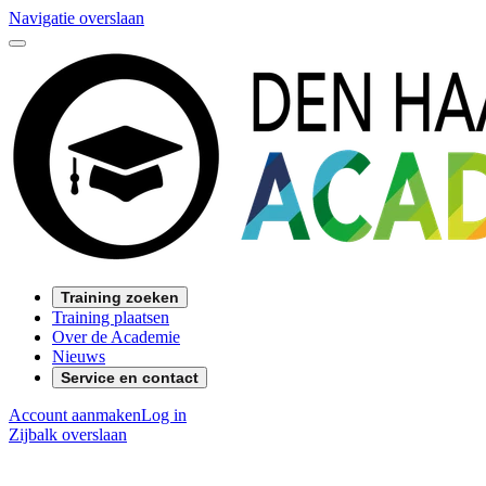
Navigatie overslaan
Training zoeken
Training plaatsen
Over de Academie
Nieuws
Service en contact
Account aanmaken
Log in
Zijbalk overslaan