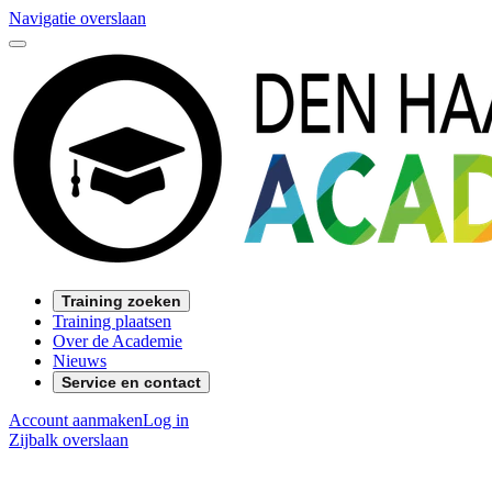
Navigatie overslaan
Training zoeken
Training plaatsen
Over de Academie
Nieuws
Service en contact
Account aanmaken
Log in
Zijbalk overslaan