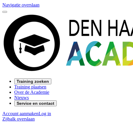
Navigatie overslaan
Training zoeken
Training plaatsen
Over de Academie
Nieuws
Service en contact
Account aanmaken
Log in
Zijbalk overslaan