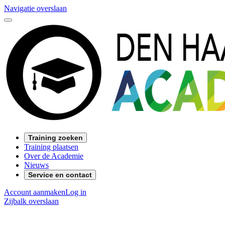
Navigatie overslaan
Training zoeken
Training plaatsen
Over de Academie
Nieuws
Service en contact
Account aanmaken
Log in
Zijbalk overslaan