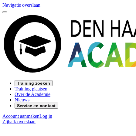
Navigatie overslaan
Training zoeken
Training plaatsen
Over de Academie
Nieuws
Service en contact
Account aanmaken
Log in
Zijbalk overslaan