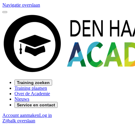
Navigatie overslaan
Training zoeken
Training plaatsen
Over de Academie
Nieuws
Service en contact
Account aanmaken
Log in
Zijbalk overslaan