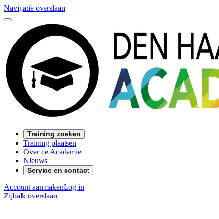
Navigatie overslaan
Training zoeken
Training plaatsen
Over de Academie
Nieuws
Service en contact
Account aanmaken
Log in
Zijbalk overslaan