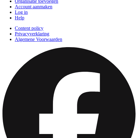
Organisatie toevoegen
Account aanmaken
Log in
Help
Content policy
Privacyverklaring
Algemene Voorwaarden