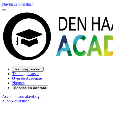
Navigatie overslaan
Training zoeken
Training plaatsen
Over de Academie
Nieuws
Service en contact
Account aanmaken
Log in
Zijbalk overslaan