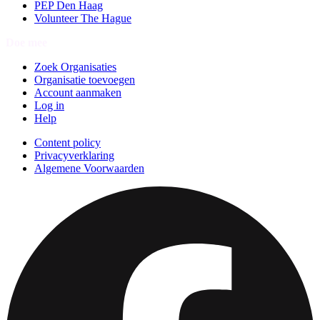
PEP Den Haag
Volunteer The Hague
Doe mee
Zoek Organisaties
Organisatie toevoegen
Account aanmaken
Log in
Help
Content policy
Privacyverklaring
Algemene Voorwaarden