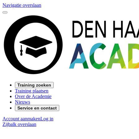
Navigatie overslaan
Training zoeken
Training plaatsen
Over de Academie
Nieuws
Service en contact
Account aanmaken
Log in
Zijbalk overslaan