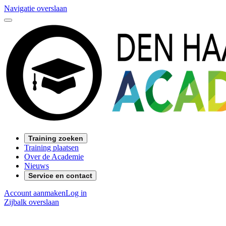
Navigatie overslaan
Training zoeken
Training plaatsen
Over de Academie
Nieuws
Service en contact
Account aanmaken
Log in
Zijbalk overslaan