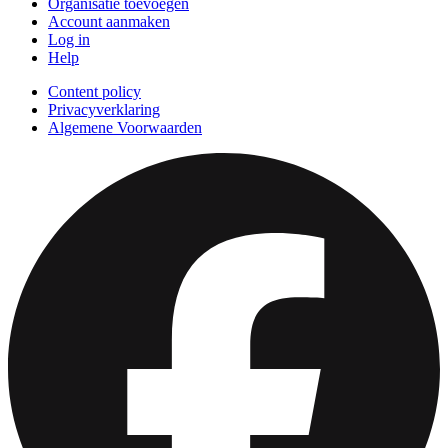
Organisatie toevoegen
Account aanmaken
Log in
Help
Content policy
Privacyverklaring
Algemene Voorwaarden