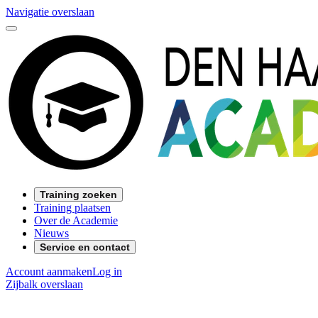
Navigatie overslaan
Training zoeken
Training plaatsen
Over de Academie
Nieuws
Service en contact
Account aanmaken
Log in
Zijbalk overslaan