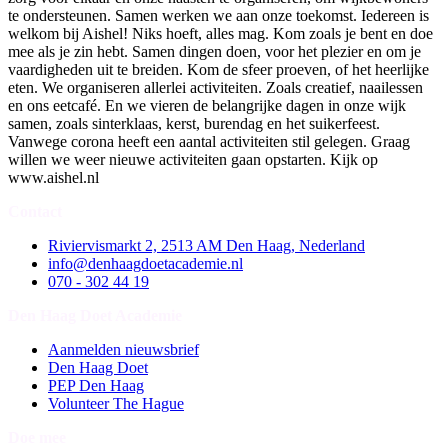
te ondersteunen. Samen werken we aan onze toekomst. Iedereen is
welkom bij Aishel! Niks hoeft, alles mag. Kom zoals je bent en doe
mee als je zin hebt. Samen dingen doen, voor het plezier en om je
vaardigheden uit te breiden. Kom de sfeer proeven, of het heerlijke
eten. We organiseren allerlei activiteiten. Zoals creatief, naailessen
en ons eetcafé. En we vieren de belangrijke dagen in onze wijk
samen, zoals sinterklaas, kerst, burendag en het suikerfeest.
Vanwege corona heeft een aantal activiteiten stil gelegen. Graag
willen we weer nieuwe activiteiten gaan opstarten. Kijk op
www.aishel.nl
Contact
Riviervismarkt 2, 2513 AM Den Haag, Nederland
info@denhaagdoetacademie.nl
070 - 302 44 19
Den Haag Doet Academie
Aanmelden nieuwsbrief
Den Haag Doet
PEP Den Haag
Volunteer The Hague
Doe mee