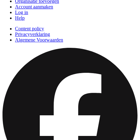
Organisatie toevoegen
Account aanmaken
Log in
Help
Content policy
Privacyverklaring
Algemene Voorwaarden