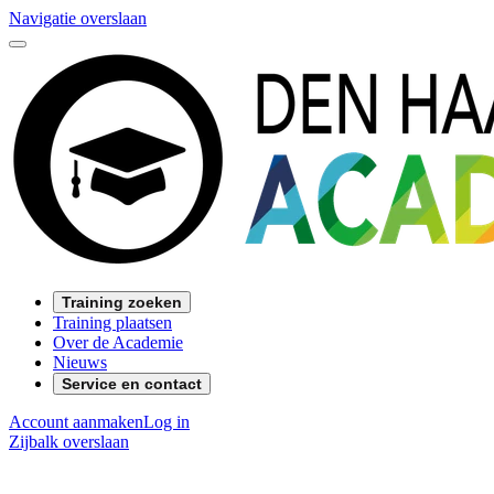
Navigatie overslaan
Training zoeken
Training plaatsen
Over de Academie
Nieuws
Service en contact
Account aanmaken
Log in
Zijbalk overslaan