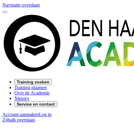
Navigatie overslaan
Training zoeken
Training plaatsen
Over de Academie
Nieuws
Service en contact
Account aanmaken
Log in
Zijbalk overslaan