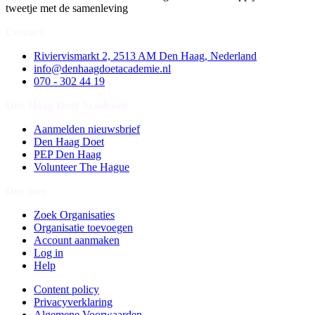
tweetje met de samenleving
Contact
Riviervismarkt 2, 2513 AM Den Haag, Nederland
info@denhaagdoetacademie.nl
070 - 302 44 19
Den Haag Doet Academie
Aanmelden nieuwsbrief
Den Haag Doet
PEP Den Haag
Volunteer The Hague
Doe mee
Zoek Organisaties
Organisatie toevoegen
Account aanmaken
Log in
Help
Content policy
Privacyverklaring
Algemene Voorwaarden