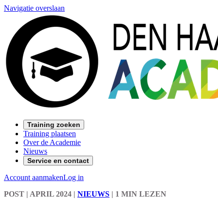
Navigatie overslaan
Training zoeken
Training plaatsen
Over de Academie
Nieuws
Service en contact
Account aanmaken
Log in
POST
| APRIL 2024
|
NIEUWS
|
1 MIN LEZEN