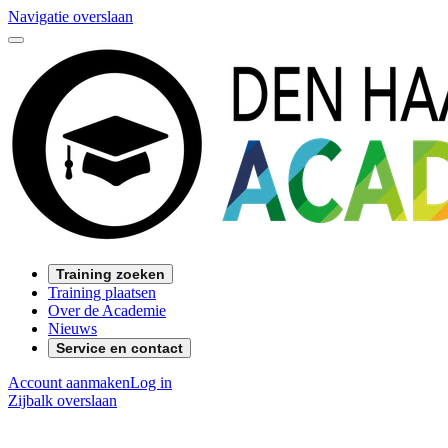
Navigatie overslaan
Training zoeken
Training plaatsen
Over de Academie
Nieuws
Service en contact
Account aanmaken
Log in
Zijbalk overslaan