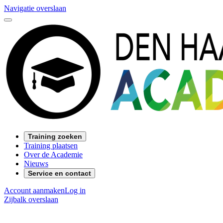
Navigatie overslaan
Training zoeken
Training plaatsen
Over de Academie
Nieuws
Service en contact
Account aanmaken
Log in
Zijbalk overslaan