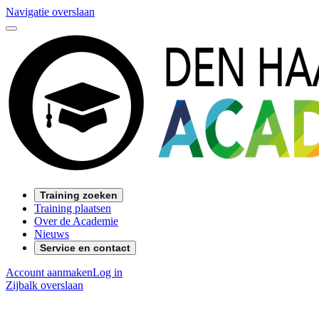
Navigatie overslaan
Training zoeken
Training plaatsen
Over de Academie
Nieuws
Service en contact
Account aanmaken
Log in
Zijbalk overslaan