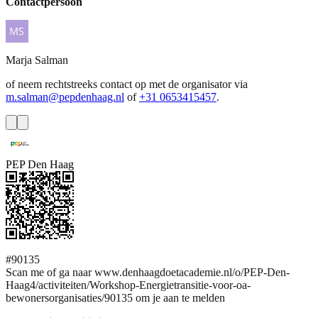
Contactpersoon
Marja
Salman
of neem rechtstreeks contact op met de organisator via
m.salman@pepdenhaag.nl
of
+31 0653415457
.
PEP Den Haag
#90135
Scan me of ga naar www.denhaagdoetacademie.nl/o/PEP-Den-
Haag4/activiteiten/Workshop-Energietransitie-voor-oa-
bewonersorganisaties/90135 om je aan te melden