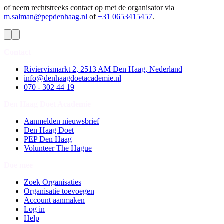
of neem rechtstreeks contact op met de organisator via
m.salman@pepdenhaag.nl
of
+31 0653415457
.
Contact
Riviervismarkt 2, 2513 AM Den Haag, Nederland
info@denhaagdoetacademie.nl
070 - 302 44 19
Den Haag Doet Academie
Aanmelden nieuwsbrief
Den Haag Doet
PEP Den Haag
Volunteer The Hague
Doe mee
Zoek Organisaties
Organisatie toevoegen
Account aanmaken
Log in
Help