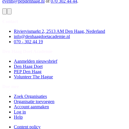
events@pepdenhaag.nl
of
070 302 44 44
.
Contact
Riviervismarkt 2, 2513 AM Den Haag, Nederland
info@denhaagdoetacademie.nl
070 - 302 44 19
Den Haag Doet Academie
Aanmelden nieuwsbrief
Den Haag Doet
PEP Den Haag
Volunteer The Hague
Doe mee
Zoek Organisaties
Organisatie toevoegen
Account aanmaken
Log in
Help
Content policy