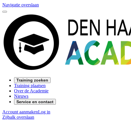
Navigatie overslaan
Training zoeken
Training plaatsen
Over de Academie
Nieuws
Service en contact
Account aanmaken
Log in
Zijbalk overslaan