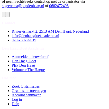
of neem rechtstreeks contact op met de organisator via
s.geertsma@pepdenhaag.nl
of
0682472496
.
Contact
Riviervismarkt 2, 2513 AM Den Haag, Nederland
info@denhaagdoetacademie.nl
070 - 302 44 19
Den Haag Doet Academie
Aanmelden nieuwsbrief
Den Haag Doet
PEP Den Haag
Volunteer The Hague
Doe mee
Zoek Organisaties
Organisatie toevoegen
Account aanmaken
Log in
Help