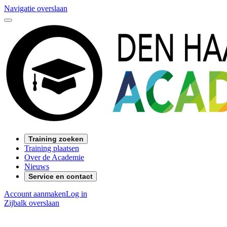
Navigatie overslaan
Training zoeken
Training plaatsen
Over de Academie
Nieuws
Service en contact
Account aanmaken
Log in
Zijbalk overslaan