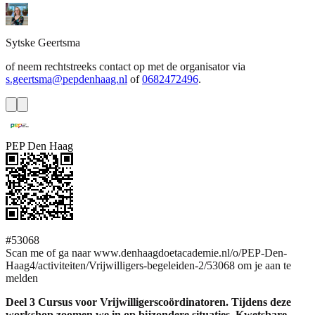
Sytske
Geertsma
of neem rechtstreeks contact op met de organisator via
s.geertsma@pepdenhaag.nl
of
0682472496
.
PEP Den Haag
#53068
Scan me of ga naar www.denhaagdoetacademie.nl/o/PEP-Den-
Haag4/activiteiten/Vrijwilligers-begeleiden-2/53068 om je aan te
melden
Deel 3 Cursus voor Vrijwilligerscoördinatoren. Tijdens deze
workshop zoomen we in op bijzondere situaties. Kwetsbare