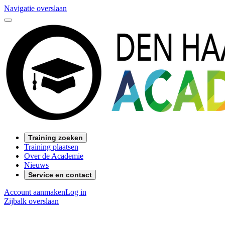
Navigatie overslaan
Training zoeken
Training plaatsen
Over de Academie
Nieuws
Service en contact
Account aanmaken
Log in
Zijbalk overslaan