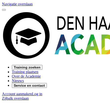
Navigatie overslaan
Training zoeken
Training plaatsen
Over de Academie
Nieuws
Service en contact
Account aanmaken
Log in
Zijbalk overslaan