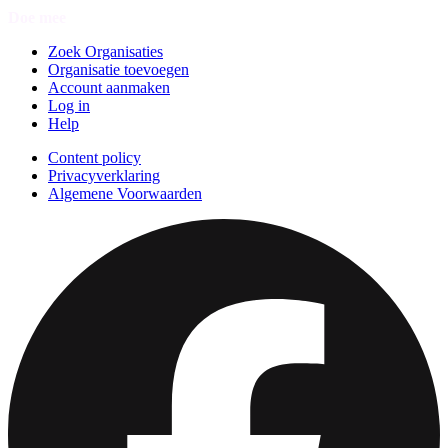
Doe mee
Zoek Organisaties
Organisatie toevoegen
Account aanmaken
Log in
Help
Content policy
Privacyverklaring
Algemene Voorwaarden