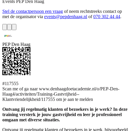
Events
PEP Den Haag
Stel de contactpersoon een vraag
of neem rechtstreeks contact op
met de organisator via
events@pepdenhaag.nl
of
070 302 44 44
.
PEP Den Haag
#117555
Scan me of ga naar www.denhaagdoetacademie.nl/o/PEP-Den-
Haag4/activiteiten/Training-Gastvrijheid--
Klantvriendelijkheid/117555 om je aan te melden
Ontvang jij regelmatig klanten of bezoekers in je werk? In deze
training versterk je jouw gastvrijheid en leer je professioneel
omgaan met diverse situaties.
Ontvang jij regelmatig klanten of bezoekers in je werk, bijvoorbeeld