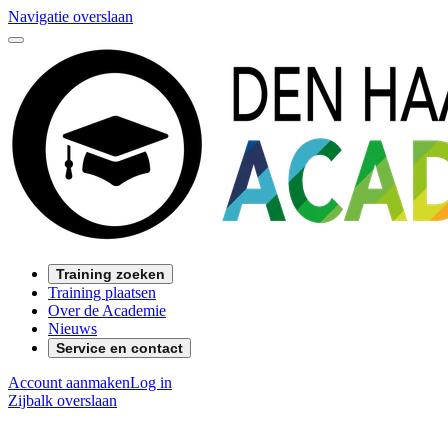
Navigatie overslaan
Training zoeken
Training plaatsen
Over de Academie
Nieuws
Service en contact
Account aanmaken
Log in
Zijbalk overslaan