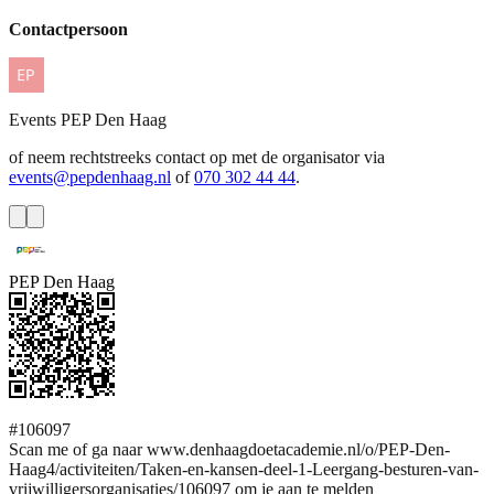
Contactpersoon
Events
PEP Den Haag
of neem rechtstreeks contact op met de organisator via
events@pepdenhaag.nl
of
070 302 44 44
.
PEP Den Haag
#106097
Scan me of ga naar www.denhaagdoetacademie.nl/o/PEP-Den-
Haag4/activiteiten/Taken-en-kansen-deel-1-Leergang-besturen-van-
vrijwilligersorganisaties/106097 om je aan te melden