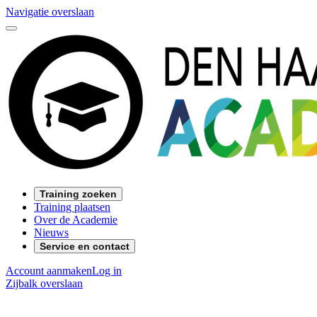
Navigatie overslaan
Training zoeken
Training plaatsen
Over de Academie
Nieuws
Service en contact
Account aanmaken
Log in
Zijbalk overslaan