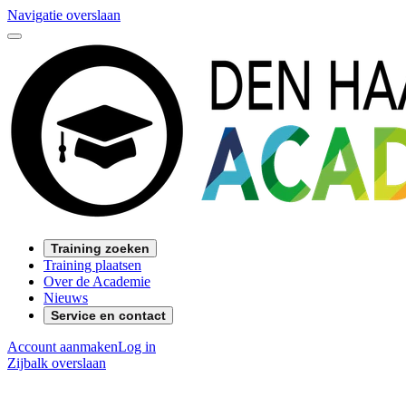
Navigatie overslaan
Training zoeken
Training plaatsen
Over de Academie
Nieuws
Service en contact
Account aanmaken
Log in
Zijbalk overslaan