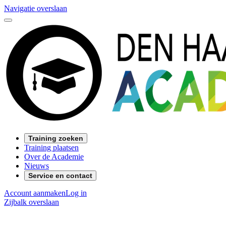
Navigatie overslaan
Training zoeken
Training plaatsen
Over de Academie
Nieuws
Service en contact
Account aanmaken
Log in
Zijbalk overslaan