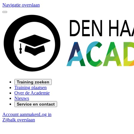
Navigatie overslaan
Training zoeken
Training plaatsen
Over de Academie
Nieuws
Service en contact
Account aanmaken
Log in
Zijbalk overslaan