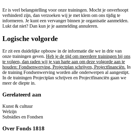
Er is veel belangstelling voor onze trainingen. Mocht je onverhoopt
verhinderd zijn, dan verzoeken wij je met klem om ons tijdig te
informeren. Je kunt een vervanger binnen je organisatie aanmelden.
Lukt dat niet? Dan kun je je aanmelding annuleren.
Logische volgorde
Er zit een duidelijke opbouw in de informatie die we in drie van
onze trainingen geven.
Heb je de tijd om meerdere trainingen bij ons
te volgen, dan raden wij je van harte aan om deze volgorde aan te
houden: Fondsenwerving, Projectplan schrijven, Projectfinanciën.
In
de training Fondsenwerving worden alle onderwerpen al aangestipt.
In de trainingen Projectplan schrijven en Projectfinanciën gaan we
meer de diepte in.
Gerelateerd aan
Kunst & cultuur
Welzijn
Subsidies en Fondsen
Over
Fonds 1818