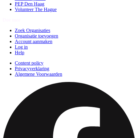
PEP Den Haag
Volunteer The Hague
Doe mee
Zoek Organisaties
Organisatie toevoegen
Account aanmaken
Log in
Help
Content policy
Privacyverklaring
Algemene Voorwaarden