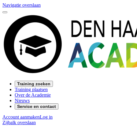
Navigatie overslaan
Training zoeken
Training plaatsen
Over de Academie
Nieuws
Service en contact
Account aanmaken
Log in
Zijbalk overslaan