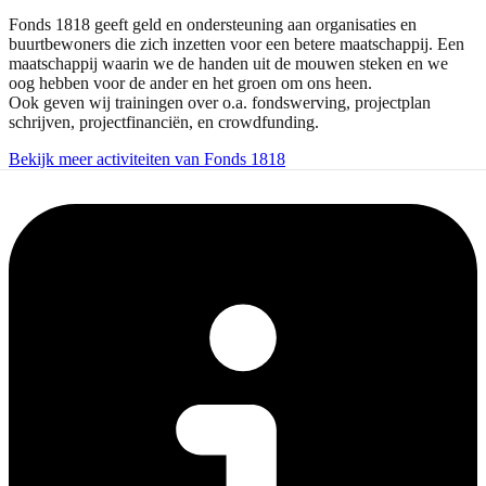
Fonds 1818 geeft geld en ondersteuning aan organisaties en
buurtbewoners die zich inzetten voor een betere maatschappij. Een
maatschappij waarin we de handen uit de mouwen steken en we
oog hebben voor de ander en het groen om ons heen.
Ook geven wij trainingen over o.a. fondswerving, projectplan
schrijven, projectfinanciën, en crowdfunding.
Bekijk meer activiteiten van Fonds 1818