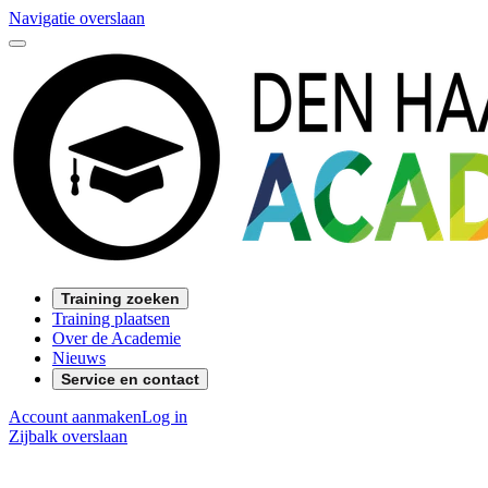
Navigatie overslaan
Training zoeken
Training plaatsen
Over de Academie
Nieuws
Service en contact
Account aanmaken
Log in
Zijbalk overslaan