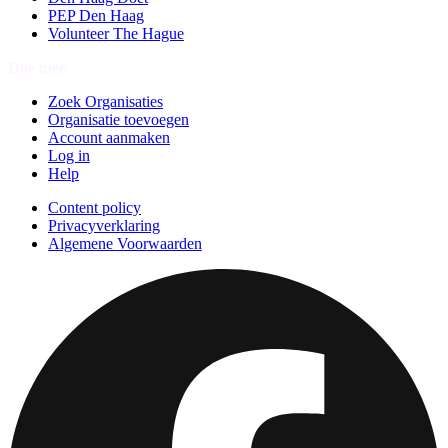
PEP Den Haag
Volunteer The Hague
Doe mee
Zoek Organisaties
Organisatie toevoegen
Account aanmaken
Log in
Help
Content policy
Privacyverklaring
Algemene Voorwaarden