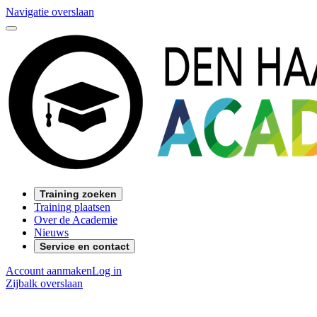
Navigatie overslaan
Training zoeken
Training plaatsen
Over de Academie
Nieuws
Service en contact
Account aanmaken
Log in
Zijbalk overslaan