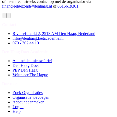
of neem rechtstreeks contact op met de organisator via
financieelgezond@denhaag.nl
of
0615619361
.
Contact
Riviervismarkt 2, 2513 AM Den Haag, Nederland
info@denhaagdoetacademie.nl
070 - 302 44 19
Den Haag Doet Academie
Aanmelden nieuwsbrief
Den Haag Doet
PEP Den Haag
Volunteer The Hague
Doe mee
Zoek Organisaties
Organisatie toevoegen
Account aanmaken
Log in
Help