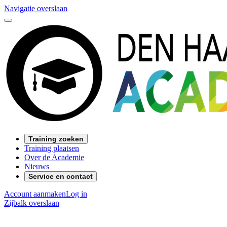
Navigatie overslaan
Training zoeken
Training plaatsen
Over de Academie
Nieuws
Service en contact
Account aanmaken
Log in
Zijbalk overslaan