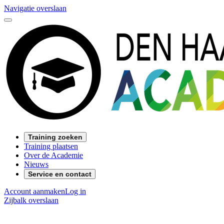
Navigatie overslaan
Training zoeken
Training plaatsen
Over de Academie
Nieuws
Service en contact
Account aanmaken
Log in
Zijbalk overslaan