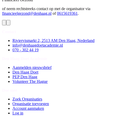
of neem rechtstreeks contact op met de organisator via
financieelgezond@denhaag.nl
of
0615619361
.
Contact
Riviervismarkt 2, 2513 AM Den Haag, Nederland
info@denhaagdoetacademie.nl
070 - 302 44 19
Den Haag Doet Academie
Aanmelden nieuwsbrief
Den Haag Doet
PEP Den Haag
Volunteer The Hague
Doe mee
Zoek Organisaties
Organisatie toevoegen
Account aanmaken
Log in