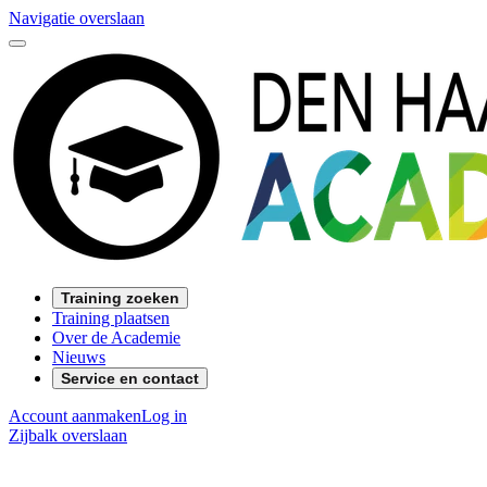
Navigatie overslaan
Training zoeken
Training plaatsen
Over de Academie
Nieuws
Service en contact
Account aanmaken
Log in
Zijbalk overslaan