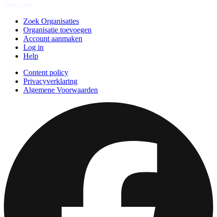
Doe mee
Zoek Organisaties
Organisatie toevoegen
Account aanmaken
Log in
Help
Content policy
Privacyverklaring
Algemene Voorwaarden