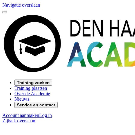
Navigatie overslaan
Training zoeken
Training plaatsen
Over de Academie
Nieuws
Service en contact
Account aanmaken
Log in
Zijbalk overslaan