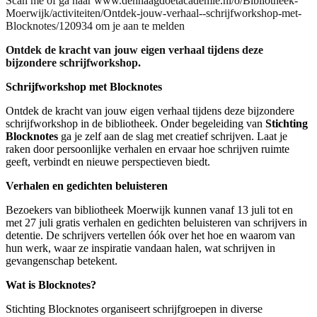
Scan me of ga naar www.denhaagdoetacademie.nl/o/Bibliotheek-
Moerwijk/activiteiten/Ontdek-jouw-verhaal--schrijfworkshop-met-
Blocknotes/120934 om je aan te melden
Ontdek de kracht van jouw eigen verhaal tijdens deze
bijzondere schrijfworkshop.
Schrijfworkshop met Blocknotes
Ontdek de kracht van jouw eigen verhaal tijdens deze bijzondere
schrijfworkshop in de bibliotheek. Onder begeleiding van
Stichting
Blocknotes
ga je zelf aan de slag met creatief schrijven. Laat je
raken door persoonlijke verhalen en ervaar hoe schrijven ruimte
geeft, verbindt en nieuwe perspectieven biedt.
Verhalen en gedichten beluisteren
Bezoekers van bibliotheek Moerwijk kunnen vanaf 13 juli tot en
met 27 juli gratis verhalen en gedichten beluisteren van schrijvers in
detentie. De schrijvers vertellen óók over het hoe en waarom van
hun werk, waar ze inspiratie vandaan halen, wat schrijven in
gevangenschap betekent.
Wat is Blocknotes?
Stichting Blocknotes organiseert schrijfgroepen in diverse