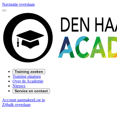
Navigatie overslaan
Training zoeken
Training plaatsen
Over de Academie
Nieuws
Service en contact
Account aanmaken
Log in
Zijbalk overslaan