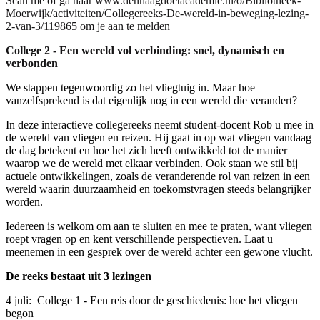
Scan me of ga naar www.denhaagdoetacademie.nl/o/Bibliotheek-
Moerwijk/activiteiten/Collegereeks-De-wereld-in-beweging-lezing-
2-van-3/119865 om je aan te melden
College 2 - Een wereld vol verbinding: snel, dynamisch en
verbonden
We stappen tegenwoordig zo het vliegtuig in. Maar hoe
vanzelfsprekend is dat eigenlijk nog in een wereld die verandert?
In deze interactieve collegereeks neemt student-docent Rob u mee in
de wereld van vliegen en reizen. Hij gaat in op wat vliegen vandaag
de dag betekent en hoe het zich heeft ontwikkeld tot de manier
waarop we de wereld met elkaar verbinden. Ook staan we stil bij
actuele ontwikkelingen, zoals de veranderende rol van reizen in een
wereld waarin duurzaamheid en toekomstvragen steeds belangrijker
worden.
Iedereen is welkom om aan te sluiten en mee te praten, want vliegen
roept vragen op en kent verschillende perspectieven. Laat u
meenemen in een gesprek over de wereld achter een gewone vlucht.
De reeks bestaat uit 3 lezingen
4 juli: College 1 - Een reis door de geschiedenis: hoe het vliegen
begon