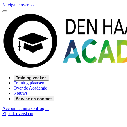
Navigatie overslaan
Training zoeken
Training plaatsen
Over de Academie
Nieuws
Service en contact
Account aanmaken
Log in
Zijbalk overslaan